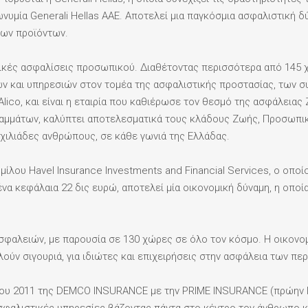
νυμία Generali Hellas ΑΑΕ. Αποτελεί μια παγκόσμια ασφαλιστική δ
των προϊόντων.
κές ασφαλίσεις προσωπικού. Διαθέτοντας περισσότερα από 145 χρό
ν και υπηρεσιών στον τομέα της ασφαλιστικής προστασίας, των 
lico, και είναι η εταιρία που καθιέρωσε τον θεσμό της ασφάλειας
αμμάτων, καλύπτει αποτελεσματικά τους κλάδους Ζωής, Προσωπικ
ιλιάδες ανθρώπους, σε κάθε γωνιά της Ελλάδας.
μίλου Havel Insurance Investments and Financial Services, ο οποί
 κεφάλαια 22 δις ευρώ, αποτελεί μία οικονομική δύναμη, η οποία σ
Ασφαλειών, με παρουσία σε 130 χώρες σε όλο τον κόσμο. Η οικονομ
ούν σιγουριά, για ιδιώτες και επιχειρήσεις στην ασφάλεια των πε
του 2011 της DEMCO INSURANCE με την PRIME INSURANCE (πρώην I