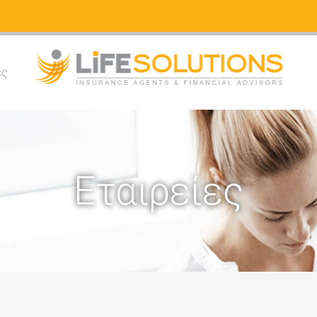
ές
Εταιρείες