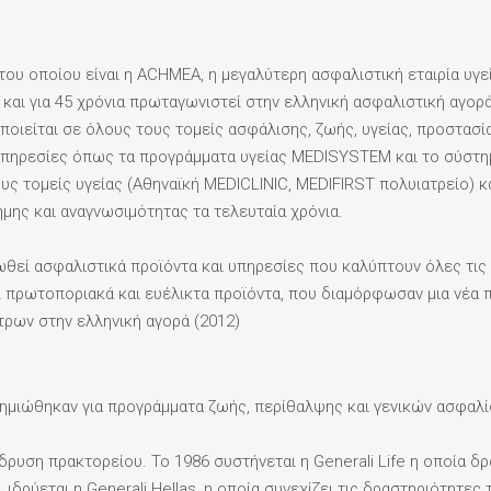
υ οποίου είναι η ACHMEA, η μεγαλύτερη ασφαλιστική εταιρία υγεί
αι για 45 χρόνια πρωταγωνιστεί στην ελληνική ασφαλιστική αγορά
ποιείται σε όλους τους τομείς ασφάλισης, ζωής, υγείας, προστασί
υπηρεσίες όπως τα προγράμματα υγείας MEDISYSTEM και το σύστημ
υς τομείς υγείας (Αθηναϊκή MEDICLINIC, MEDIFIRST πολυιατρείο) 
ήμης και αναγνωσιμότητας τα τελευταία χρόνια.
ροωθεί ασφαλιστικά προϊόντα και υπηρεσίες που καλύπτουν όλες τ
ι πρωτοποριακά και ευέλικτα προϊόντα, που διαμόρφωσαν μια νέα
τρων στην ελληνική αγορά (2012)
μιώθηκαν για προγράμματα ζωής, περίθαλψης και γενικών ασφαλίσ
δρυση πρακτορείου. Το 1986 συστήνεται η Generali Life η οποία δρ
δρύεται η Generali Hellas, η οποία συνεχίζει τις δραστηριότητες 