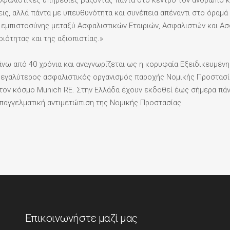
φαλιστικές υπηρεσίες βάζοντας πάντα στο κέντρο τον άνθρωπο και
ις, αλλά πάντα με υπευθυνότητα και συνέπεια απέναντι στο όραμά τ
 εμπιστοσύνης μεταξύ Ασφαλιστικών Εταιριών, Ασφαλιστών και Α
ιότητας και της αξιοπιστίας.»
πάνω από 40 χρόνια και αναγνωρίζεται ως η κορυφαία Εξειδικευμέν
ο μεγαλύτερος ασφαλιστικός οργανισμός παροχής Νομικής Προστασί
στον κόσμο Munich RE. Στην Ελλάδα έχουν εκδοθεί έως σήμερα πά
επαγγελματική αντιμετώπιση της Νομικής Προστασίας.
Επικοινωνήστε μαζί μας