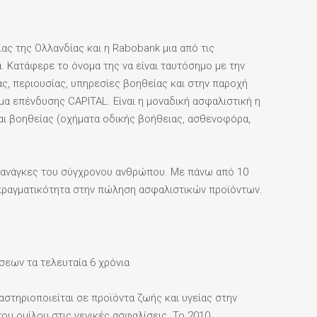
ας της Ολλανδίας και η Rabobank μια από τις
. Κατάφερε το όνομα της να είναι ταυτόσημο με την
ας, περιουσίας, υπηρεσίες βοηθείας και στην παροχή
α επένδυσης CAPITAL. Είναι η μοναδική ασφαλιστική η
και βοηθείας (οχήματα οδικής βοήθειας, ασθενοφόρα,
ις ανάγκες του σύγχρονου ανθρώπου. Με πάνω από 10
 πραγματικότητα στην πώληση ασφαλιστικών προϊόντων.
εων τα τελευταία 6 χρόνια
αστηριοποιείται σε προϊόντα ζωής και υγείας στην
του ομίλου στις γενικές ασφαλίσεις. Το 2010