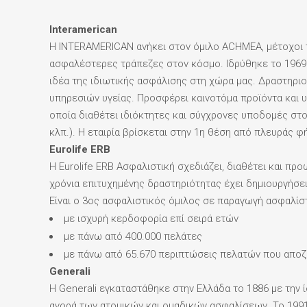
Interamerican
Η INTERAMERICAN ανήκει στον όμιλο ACHMEA, μέτοχοι το
ασφαλέστερες τράπεζες στον κόσμο. Ιδρύθηκε το 1969 κ
ιδέα της ιδιωτικής ασφάλισης στη χώρα μας. Δραστηριο
υπηρεσιών υγείας. Προσφέρει καινοτόμα προϊόντα και 
οποία διαθέτει ιδιόκτητες και σύγχρονες υποδομές στο
κλπ.). Η εταιρία βρίσκεται στην 1η θέση από πλευράς φ
Eurolife ERB
Η Eurolife ERB Ασφαλιστική σχεδιάζει, διαθέτει και π
χρόνια επιτυχημένης δραστηριότητας έχει δημιουργήσε
Είναι ο 3ος ασφαλιστικός όμιλος σε παραγωγή ασφαλίσ
με ισχυρή κερδοφορία επί σειρά ετών
με πάνω από 400.000 πελάτες
με πάνω από 65.670 περιπτώσεις πελατών που αποζη
Generali
Η Generali εγκαταστάθηκε στην Ελλάδα το 1886 με την ί
αγορά των ατομικών και ομαδικών ασφαλίσεων. Το 1991 ι