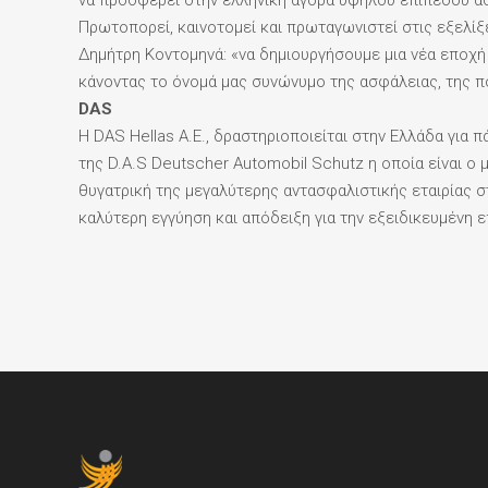
να προσφέρει στην ελληνική αγορά υψηλού επιπέδου ασ
Πρωτοπορεί, καινοτομεί και πρωταγωνιστεί στις εξελίξε
Δημήτρη Κοντομηνά: «να δημιουργήσουμε μια νέα εποχή
κάνοντας το όνομά μας συνώνυμο της ασφάλειας, της πο
DAS
Η DAS Hellas Α.Ε., δραστηριοποιείται στην Ελλάδα για 
της D.A.S Deutscher Automobil Schutz η οποία είναι 
θυγατρική της μεγαλύτερης αντασφαλιστικής εταιρίας 
καλύτερη εγγύηση και απόδειξη για την εξειδικευμένη 