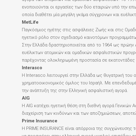
ενοποιούνται οι εργασίες των δύο εταιριών υπό την επω
οποία διαθέτει μία μεγάλη γκάμα σύγχρονων και ευέλικ
MetLife
Παγκόσμιος ηγέτης στις ασφάλειες Ζωής και στις Ομαδι
ηγετικό ρόλο στον σχεδιασμό καινοτόμων προγραμμάτω
Στην Ελλάδα δραστηριοποιείται από το 1964 ως πρώην A
ευέλικτων ατομικών και ομαδικών ασφαλιστικών προγρ
παρέχοντας ολοκληρωμένη προστασία σε εκατοντάδες χ
Interasco
Η Interasco λειτουργεί στην Ελλάδα ως θυγατρική του ο
χρηματοοικονομικός όμιλος του Ισραήλ. Με επενδεδυμένα
την ανάπτυξη της στην Ελληνική ασφαλιστική αγορά.
AIG
Η AIG κατέχει ηγετική θέση στη διεθνή αγορά Γενικών 
διαχείριση των κινδύνων και των αποζημιώσεων, αποτελ
Prime Insurance
Η PRIME INSURANCE είναι απόρροια της συγχώνευσης 