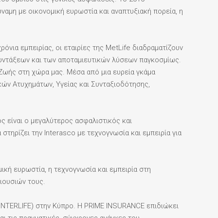
ύναμη με οικονομική ευρωστία και αναπτυξιακή πορεία, η
νια εμπειρίας, οι εταιρίες της MetLife διαδραματίζουν
συντάξεων και των αποταμιευτικών λύσεων παγκοσμίως.
 Ζωής στη χώρα μας. Μέσα από μια ευρεία γκάμα
ών Ατυχημάτων, Υγείας και Συνταξιοδότησης,
ος είναι ο μεγαλύτερος ασφαλιστικός και
τηρίζει την Interasco με τεχνογνωσία και εμπειρία για
ική ευρωστία, η τεχνογνωσία και εμπειρία στη
ριουσιών τους.
NTERLIFE) στην Κύπρο. Η PRIME INSURANCE επιδιώκει