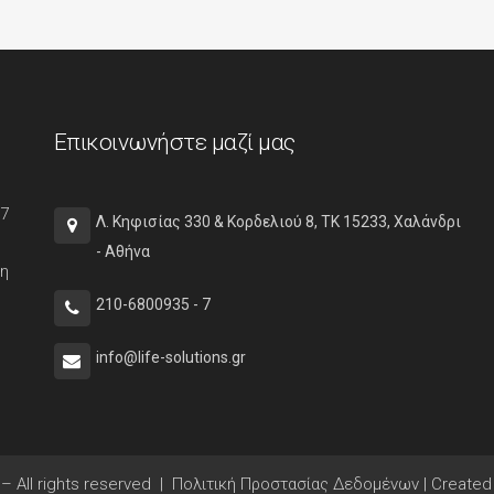
Επικοινωνήστε μαζί μας
87
Λ. Κηφισίας 330 & Κορδελιού 8, ΤΚ 15233, Χαλάνδρι
- Αθήνα
 η
210-6800935 - 7
info@life-solutions.gr
– All rights reserved |
Πολιτική Προστασίας Δεδομένων
|
Created 