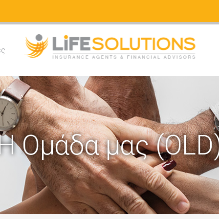
ές
Η Ομάδα μας (OLD