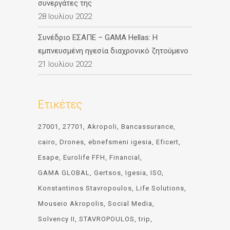
συνεργάτες της
28 Ιουλίου 2022
Συνέδριο ΕΣΑΠΕ – GAMA Hellas: Η
εμπνευσμένη ηγεσία διαχρονικό ζητούμενο
21 Ιουλίου 2022
Ετικέτες
27001
27701
Akropoli
Bancassurance
cairo
Drones
ebnefsmeni igesia
Eficert
Esape
Eurolife FFH
Financial
GAMA GLOBAL
Gertsos
Igesia
ISO
Konstantinos Stavropoulos
Life Solutions
Mouseio Akropolis
Social Media
Solvency II
STAVROPOULOS
trip