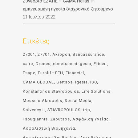
Συνέδριο ΕΣΑΠΕ – GAMA Hellas: Η
εμπνευσμένη ηγεσία διαχρονικό ζητούμενο
21 Ιουλίου 2022
Ετικέτες
27001
27701
Akropoli
Bancassurance
cairo
Drones
ebnefsmeni igesia
Eficert
Esape
Eurolife FFH
Financial
GAMA GLOBAL
Gertsos
Igesia
ISO
Konstantinos Stavropoulos
Life Solutions
Mouseio Akropolis
Social Media
Solvency II
STAVROPOULOS
trip
Tsougiannis
Zaoutsos
Ασφάλιση Υγείας
Ασφαλιστική Βιομηχανία
Ασφαλιστικός Σύμβουλος
Αυτοβελτίωση