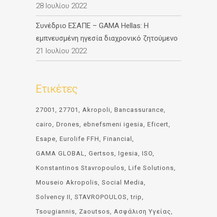
28 Ιουλίου 2022
Συνέδριο ΕΣΑΠΕ – GAMA Hellas: Η
εμπνευσμένη ηγεσία διαχρονικό ζητούμενο
21 Ιουλίου 2022
Ετικέτες
27001
27701
Akropoli
Bancassurance
cairo
Drones
ebnefsmeni igesia
Eficert
Esape
Eurolife FFH
Financial
GAMA GLOBAL
Gertsos
Igesia
ISO
Konstantinos Stavropoulos
Life Solutions
Mouseio Akropolis
Social Media
Solvency II
STAVROPOULOS
trip
Tsougiannis
Zaoutsos
Ασφάλιση Υγείας