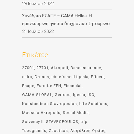
28 Ιουλίου 2022
Συνέδριο ΕΣΑΠΕ – GAMA Hellas: Η
εμπνευσμένη ηγεσία διαχρονικό ζητούμενο
21 Ιουλίου 2022
Ετικέτες
27001
27701
Akropoli
Bancassurance
cairo
Drones
ebnefsmeni igesia
Eficert
Esape
Eurolife FFH
Financial
GAMA GLOBAL
Gertsos
Igesia
ISO
Konstantinos Stavropoulos
Life Solutions
Mouseio Akropolis
Social Media
Solvency II
STAVROPOULOS
trip
Tsougiannis
Zaoutsos
Ασφάλιση Υγείας