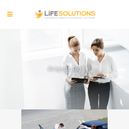
Ατύχημα Tag