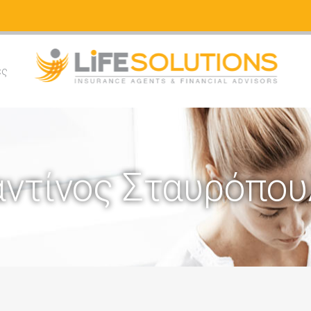
ές
ντίνος Σταυρόπου