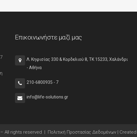
Επικοινωνήστε μαζί μας
87
Λ. Κηφισίας 330 & Κορδελιού 8, ΤΚ 15233, Χαλάνδρι
- Αθήνα
 η
210-6800935 - 7
info@life-solutions.gr
– All rights reserved |
Πολιτική Προστασίας Δεδομένων
|
Created 