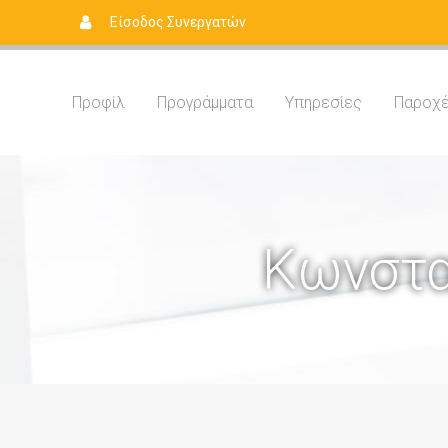
Είσοδος Συνεργατών
Προφίλ
Προγράμματα
Yπηρεσίες
Παροχ
Κωνστα