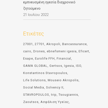
εμπνευσμένη ηγεσία διαχρονικό
ζητούμενο
21 Ιουλίου 2022
Ετικέτες
27001
27701
Akropoli
Bancassurance
cairo
Drones
ebnefsmeni igesia
Eficert
Esape
Eurolife FFH
Financial
GAMA GLOBAL
Gertsos
Igesia
ISO
Konstantinos Stavropoulos
Life Solutions
Mouseio Akropolis
Social Media
Solvency II
STAVROPOULOS
trip
Tsougiannis
Zaoutsos
Ασφάλιση Υγείας