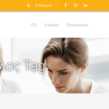
Το blog μας
|
ISO
Καριέρα
Επικοινωνία
λος Tag