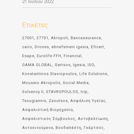
21 Ιουλίου 2022
Ετικέτες
27001
27701
Akropoli
Bancassurance
cairo
Drones
ebnefsmeni igesia
Eficert
Esape
Eurolife FFH
Financial
GAMA GLOBAL
Gertsos
Igesia
ISO
Konstantinos Stavropoulos
Life Solutions
Mouseio Akropolis
Social Media
Solvency II
STAVROPOULOS
trip
Tsougiannis
Zaoutsos
Ασφάλιση Υγείας
Ασφαλιστική Βιομηχανία
Ασφαλιστικός Σύμβουλος
Αυτοβελτίωση
Αυτοκινούμενα
Βουδαπέστη
Γκέρτσος