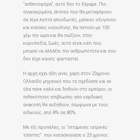
“ασθενοφόρα”, αυτό δεν το ξέραμε. Πιο
συγκεκριμένα, drones που θα μεταφέρουν
σε λίγα λεπτά απινιδωτές, μάσκες οξυγόνου
και ενέσεις ινσουλίνης, θα πετούν με 100
χλμ την ώρα και θα σώζουν, στην
κυριολεξία, ζωές, αυτό είναι κάτι που
μπορεί να αλλάξει την ανθρωπότητα και που
δεν είχε κανείς φανταστεί.
Η αρχή έχει ήδη γίνει, χάρη στον 23χρονο
Ολλανδό μηχανικό που τα σχεδίασε και αν
όλα πάνε καλά και δοθούν στο εμπόριο, οι
πιθανότητες επιβίωσης απο καρδιακή
ανακοπή θα αυξηθούν, σύμφωνα με τους
ειδικούς, από 8% σε 80%.
Με έξι προπέλες, οι “ιπτάμενες ιατρικές
τσάντες” που κατασκεύασε ο 23 χρονος