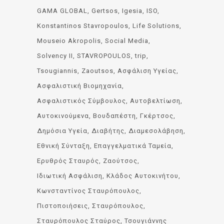
GAMA GLOBAL
Gertsos
Igesia
ISO
Konstantinos Stavropoulos
Life Solutions
Mouseio Akropolis
Social Media
Solvency II
STAVROPOULOS
trip
Tsougiannis
Zaoutsos
Ασφάλιση Υγείας
Ασφαλιστική Βιομηχανία
Ασφαλιστικός Σύμβουλος
Αυτοβελτίωση
Αυτοκινούμενα
Βουδαπέστη
Γκέρτσος
Δημόσια Υγεία
Διαβήτης
Διαμεσολάβηση
Εθνική Σύνταξη
Επαγγελματικά Ταμεία
Ερυθρός Σταυρός
Ζαούτσος
Ιδιωτική Ασφάλιση
Κλάδος Αυτοκινήτου
Κωνσταντίνος Σταυρόπουλος
Πιστοποιήσεις
Σταυρόπουλος
Σταυρόπουλος Σταύρος
Τσουγιάννης