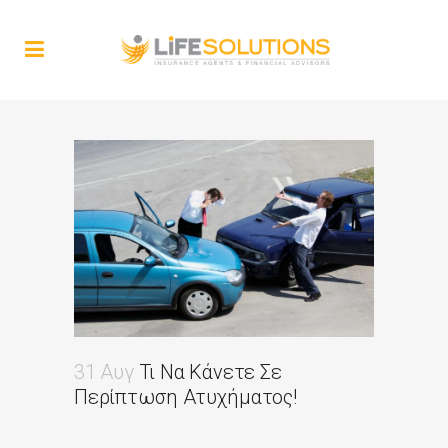
31 Αυγ
Τι Να Κάνετε Σε
Περίπτωση Ατυχήματος!