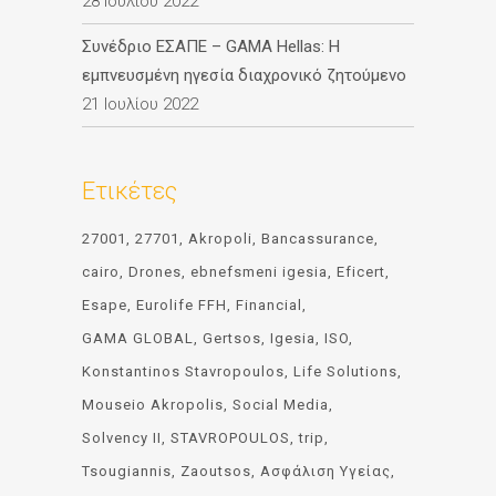
28 Ιουλίου 2022
Συνέδριο ΕΣΑΠΕ – GAMA Hellas: Η
εμπνευσμένη ηγεσία διαχρονικό ζητούμενο
21 Ιουλίου 2022
Ετικέτες
27001
27701
Akropoli
Bancassurance
cairo
Drones
ebnefsmeni igesia
Eficert
Esape
Eurolife FFH
Financial
GAMA GLOBAL
Gertsos
Igesia
ISO
Konstantinos Stavropoulos
Life Solutions
Mouseio Akropolis
Social Media
Solvency II
STAVROPOULOS
trip
Tsougiannis
Zaoutsos
Ασφάλιση Υγείας